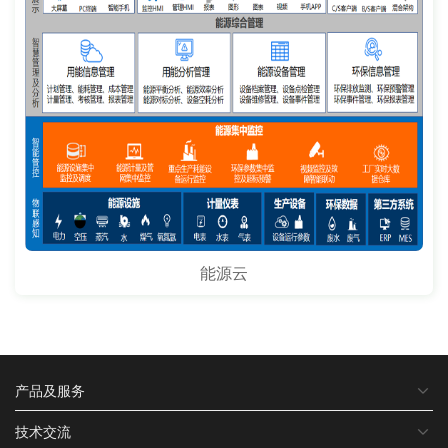
能源云
产品及服务
技术交流