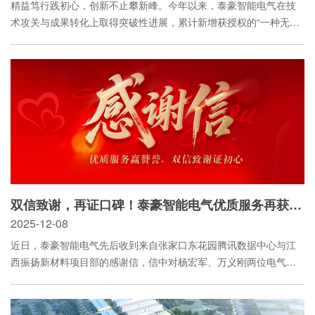
精益笃行践初心，创新不止攀新峰。今年以来，泰豪智能电气在技
术攻关与成果转化上取得突破性进展，累计新增获授权的“一种无功
补偿装置超温报警电路”、“一种带冗余功能的低压抽屉变频器柜”等
40多项专利，覆盖产品设计、系统架构及智能化应用等多个维度。
这不仅是企
双信致谢，再证口碑！泰豪智能电气优质服务再获客户赞誉
2025-12-08
近日，泰豪智能电气先后收到来自张家口东花园腾讯数据中心与江
西振扬新材料项目部的感谢信，信中对杨宏军、万义刚两位电气工
程师长期以来的贴心服务与专业精神表示感谢，并对公司运维团队
恪尽职守、爱岗敬业的奉献精神给予了高度肯定。河北张家口东花
园腾讯数据中心采用