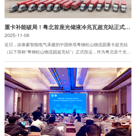
重卡补能破局！粤北首座光储液冷兆瓦超充站正式投运
2025-11-06
近日，由泰豪智能电气承建的中国铁塔粤钢松山物流园重卡超充站
（以下简称“粤钢松山物流园超充站”）正式投运，作为粤北首个光储
液冷超充中心，该项目的成功落地，标志着泰豪智能电气正式以领
先的兆瓦超充技术全面进军重卡运输领域，为构建全国性重卡超充
网络按下“加速