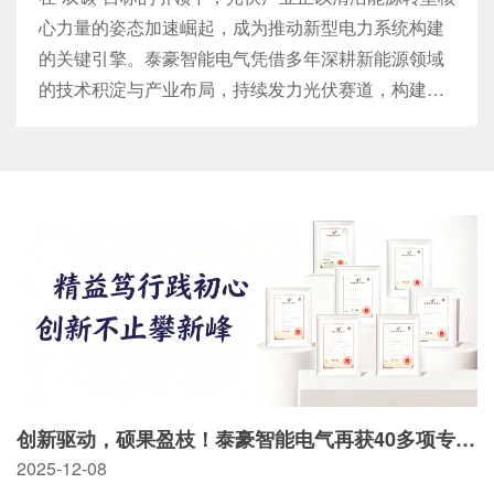
心力量的姿态加速崛起，成为推动新型电力系统构建
的关键引擎。泰豪智能电气凭借多年深耕新能源领域
的技术积淀与产业布局，持续发力光伏赛道，构建起
涵盖多场景解决方案与全生命周期服务的一体化产业
生态，在“光伏+[…]
创新驱动，硕果盈枝！泰豪智能电气再获40多项专利授权
2025-12-08