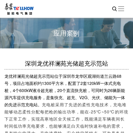
应用案例
深圳龙优祥澜苑光储超充示范站
龙优祥澜苑光储超充示范站位于深圳市龙华区观湖街道兰云路68
号，项目占地面积约1300平方米，配置了2套120kW一体式充电
桩，4个600kW液冷超充桩，20个直流快充桩，可同时为26辆新能
源汽车提供充电服务，是集快充、超充、V2G、光伏、储能为一体
的先进示范充电站。
充电桩采用了先进的柔性充电技术，充电堆
能够动态柔性分配每把枪的输出功率，能在-25℃~50℃的环境
下正常工作，实现高寒地区全天候工作，既能满足车辆夜间长
时间低功率充电要求，也能够满足白天临时快速补电的需求，
具有输出电流大、充电速度快、安全稳定等特点，可为具备超